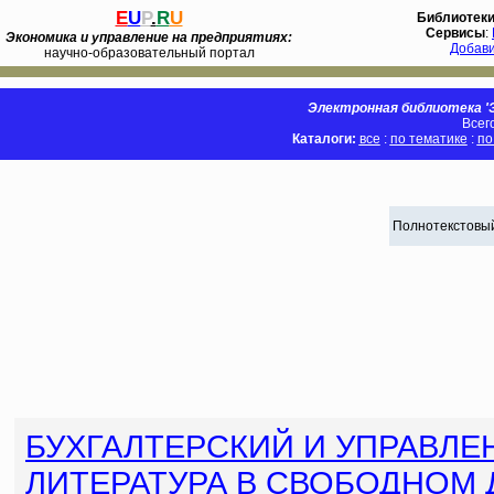
E
U
P
.
R
U
Библиотек
Сервисы
:
Экономика и управление на предприятиях:
Добав
научно-образовательный портал
Электронная библиотека 'Э
Всег
Каталоги:
все
:
по тематике
:
по
Полнотекстовый
БУХГАЛТЕРСКИЙ И УПРАВЛЕ
ЛИТЕРАТУРА В СВОБОДНОМ