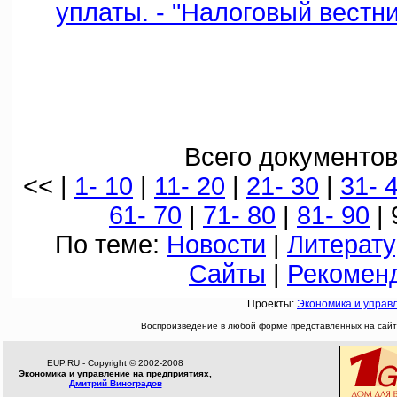
уплаты. - "Налоговый вестник
Всего документов
<< |
1- 10
|
11- 20
|
21- 30
|
31- 
61- 70
|
71- 80
|
81- 90
| 
По теме:
Новости
|
Литерату
Сайты
|
Рекомен
Проекты:
Экономика и управ
Воспроизведение в любой форме представленных на сайте
EUP.RU - Copyright © 2002-2008
Экономика и управление на предприятиях,
Дмитрий Виноградов