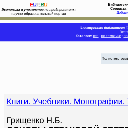
E
U
P
.
R
U
Библиотек
Сервисы
:
Экономика и управление на предприятиях:
Добав
научно-образовательный портал
Электронная библиотека 'Э
Всег
Каталоги:
все
:
по тематике
:
по
Полнотекстовый
Книги. Учебники. Монографии.
Грищенко Н.Б.