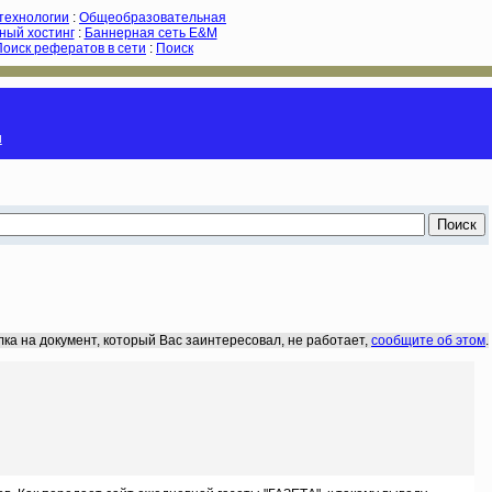
-технологии
:
Общеобразовательная
ный хостинг
:
Баннерная сеть E&M
Поиск рефератов в сети
:
Поиск
и
лка на документ, который Вас заинтересовал, не работает,
сообщите об этом
.