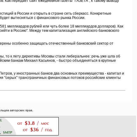
 Как передает сайт ежедневной газеты "ГАЗЕТА", к такому выводу
тиций в России и открыть в стране сеть сберкасс. Конкретные
 будет вытесняться с финансового рынка России.
81 миллиардов рублей или чуть более 18 миллиардов долларов). Как
рийти в Россию". Между тем капитализация английского банковского
мерены особенно защищать отечественный банковский сектор от
ы, то к лету директивы Москвы стали либеральнее: речь уже шла об
йским банкам Михаил Касьянов, - быстро объединяться в крупные
етров, у иностранных банков два основных преимущества - капитал и
ция "серых" трансграничных финансовых потоков российские клиенты
ьцев авторских прав.