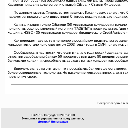
Почти 90 процентов российских банков слишком малы, чтобы выдержать
Касьянов пришел в ходе встречи с главой Citybank Стэнли Фишером.
По данным газеты, Фишер, встретившись с Касьяновым, заявил, что Citi
параметры предстоящих инвестиций Citigroup пока не называет, однако, 
Капитализация только Citigroup (58 миллиардов долларов на начало г
пояснил высокопоставленный источник "ГАЗЕТЫ" в правительстве, "для л
холдинга HSBC - 35 миллиардов долларов, французского Credit Agricole 
Как передает газета, тем не менее в российском правительстве заявл
конкурентов, стало ясно еще летом 2003 года - тогда в СМИ появились у
Сообщалось, в частности, что если в начале года российская делегация
открытии зарубежным банкам 50 процентов или даже 80 процентов рынка
банковские холдинги, способные выдержать натиск конкурентов, сообщае
Впрочем, эксперты считают, что у российских банков еще есть время. 
более совершенные технологии. Но население консервативно, а уж в та
предпочтут своих.
Воспроизведение в л
EUP.RU - Copyright © 2002-2008
Экономика и управление на предприятиях,
Дмитрий Виноградов