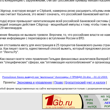
 конкуренцию с зарубежными, считает российский премьер Михаил Касьянов.
group, в которую входит и Citybank, намерена резко расширить объемы инвес
как считает Касьянов, это может означать, что российский банковский каптал
ода) втрое превышает капитализацию всей российской банковской системы (5
юдей знающих действия Citigroup - мощнейший импульс к тому, чтобы тоже п
- 29 миллиардов.
ение Фишера не вызвало тревоги. Впрочем, то, что российские власти не на
течки информации с переговоров о вступлении России в ВТО.
 отстаивала квоту для иностранцев в 25 процентов банковского рынка стран
. Как пишет газета, единственный способ выжить, который предложил росси
т "Лента.Ру".
Как сказал газете член правления Гильдии финансовых аналитиков Валерий П
ких "специфических" сферах, как "оптимизация налогообложения" и организа
Российские банки вымрут как "маленькие" динозавры. // ПРАВДА On-line. - 01.12.2003.
Проекты:
Экономика и управление
|
Право
|
Бухгалтерский учет и налоги
|
юбой форме представленных на сайте материалов допускается только с разрешения владел