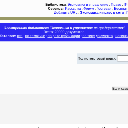
Библиотеки
:
Экономика и управление
:
Право
:
IT
Сервисы
:
Рассылка
:
Форум
:
Гостевая
:
Бесплат
Добавить URL
:
Экономика и право в сети
:
Электронная библиотека 'Экономика и управление на предприятиях'
Всего: 20000 документов
Каталоги:
все
:
по тематике
:
по дате публикации
:
по типу документа
:
новинк
Полнотекстовый поиск:
Если ссы