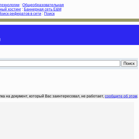
-технологии
:
Общеобразовательная
ный хостинг
:
Баннерная сеть E&M
Поиск рефератов в сети
:
Поиск
и
лка на документ, который Вас заинтересовал, не работает,
сообщите об этом
.