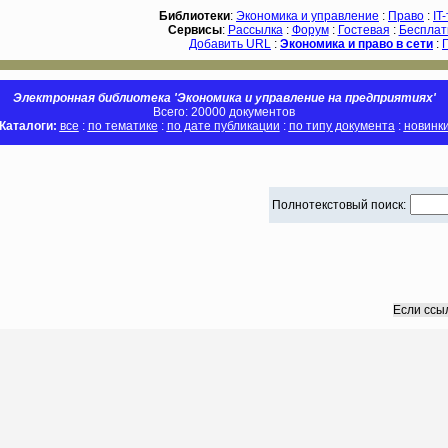
Библиотеки
:
Экономика и управление
:
Право
:
IT
Сервисы
:
Рассылка
:
Форум
:
Гостевая
:
Бесплат
Добавить URL
:
Экономика и право в сети
:
Электронная библиотека 'Экономика и управление на предприятиях'
Всего: 20000 документов
Каталоги:
все
:
по тематике
:
по дате публикации
:
по типу документа
:
новинк
Полнотекстовый поиск:
Если ссы