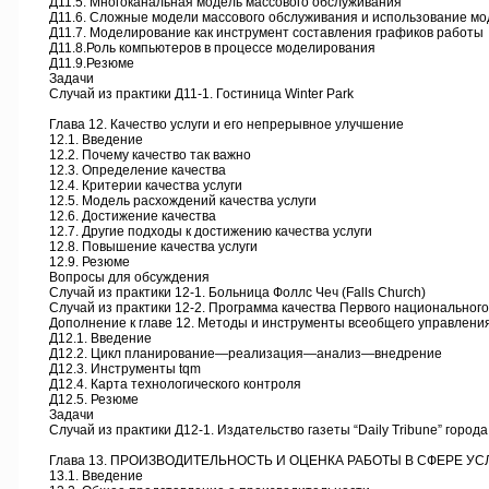
Д11.5. Многоканальная модель массового обслуживания
Д11.6. Сложные модели массового обслуживания и использование мо
Д11.7. Моделирование как инструмент составления графиков работы
Д11.8.Роль компьютеров в процессе моделирования
Д11.9.Резюме
Задачи
Случай из практики Д11-1. Гостиница Winter Park
Глава 12. Качество услуги и его непрерывное улучшение
12.1. Введение
12.2. Почему качество так важно
12.3. Определение качества
12.4. Критерии качества услуги
12.5. Модель расхождений качества услуги
12.6. Достижение качества
12.7. Другие подходы к достижению качества услуги
12.8. Повышение качества услуги
12.9. Резюме
Вопросы для обсуждения
Случай из практики 12-1. Больница Фоллс Чеч (Falls Church)
Случай из практики 12-2. Программа качества Первого национального 
Дополнение к главе 12. Методы и инструменты всеобщего управления
Д12.1. Введение
Д12.2. Цикл планирование—реализация—анализ—внедрение
Д12.3. Инструменты tqm
Д12.4. Карта технологического контроля
Д12.5. Резюме
Задачи
Случай из практики Д12-1. Издательство газеты “Daily Tribune” город
Глава 13. ПРОИЗВОДИТЕЛЬНОСТЬ И ОЦЕНКА РАБОТЫ В СФЕРЕ УС
13.1. Введение