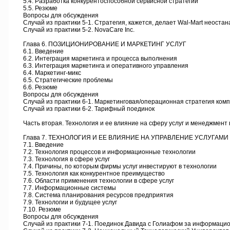
5.4. Разработка конкурентоспособной сервисной стратегии
5.5. Резюме
Вопросы для обсуждения
Случай из практики 5-1. Стратегия, кажется, делает Wal-Mart неоста
Случай из практики 5-2. NovaCare Inc.
Глава 6. ПОЗИЦИОНИРОВАНИЕ И МАРКЕТИНГ УСЛУГ
6.1. Введение
6.2. Интеграция маркетинга и процесса выполнения
6.3. Интеграция маркетинга и оперативного управления
6.4. Маркетинг-микс
6.5. Стратегические проблемы
6.6. Резюме
Вопросы для обсуждения
Случай из практики 6-1. Маркетинговая/операционная стратегия компа
Случай из практики 6-2. Тарифный поединок
Часть вторая. Технология и ее влияние на сферу услуг и менеджмент 
Глава 7. ТЕХНОЛОГИЯ И ЕЕ ВЛИЯНИЕ НА УПРАВЛЕНИЕ УСЛУГАМИ
7.1. Введение
7.2. Технология процессов и информационные технологии
7.3. Технология в сфере услуг
7.4. Причины, по которым фирмы услуг инвестируют в технологии
7.5. Технология как конкурентное преимущество
7.6. Области применения технологии в сфере услуг
7.7. Информационные системы
7.8. Система планирования ресурсов предприятия
7.9. Технологии и будущее услуг
7.10. Резюме
Вопросы для обсуждения
Случай из практики 7-1. Поединок Давида с Голиафом за информацио