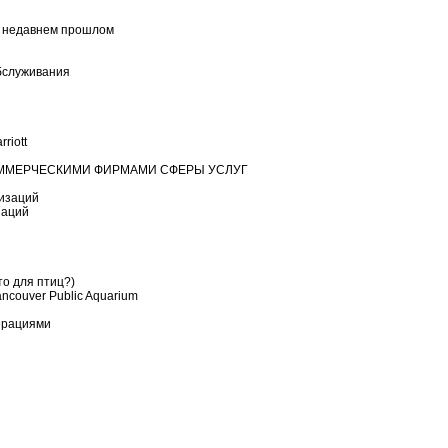
в недавнем прошлом
бслуживания
riott
ОММЕРЧЕСКИМИ ФИРМАМИ СФЕРЫ УСЛУГ
изаций
заций
то для птиц?)
couver Public Aquarium
ерациями