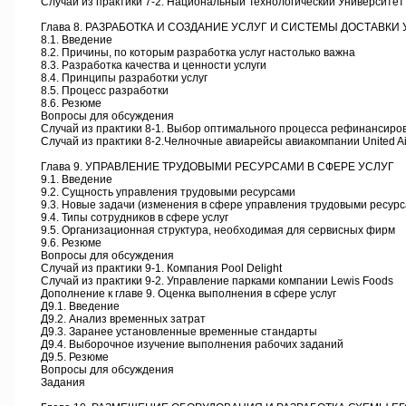
Случай из практики 7-2. Национальный Технологический Университет
Глава 8. РАЗРАБОТКА И СОЗДАНИЕ УСЛУГ И СИСТЕМЫ ДОСТАВКИ 
8.1. Введение
8.2. Причины, по которым разработка услуг настолько важна
8.3. Разработка качества и ценности услуги
8.4. Принципы разработки услуг
8.5. Процесс разработки
8.6. Резюме
Вопросы для обсуждения
Случай из практики 8-1. Выбор оптимального процесса рефинансиро
Случай из практики 8-2.Челночные авиарейсы авиакомпании United Air
Глава 9. УПРАВЛЕНИЕ ТРУДОВЫМИ РЕСУРСАМИ В СФЕРЕ УСЛУГ
9.1. Введение
9.2. Сущность управления трудовыми ресурсами
9.3. Новые задачи (изменения в сфере управления трудовыми ресурс
9.4. Типы сотрудников в сфере услуг
9.5. Организационная структура, необходимая для сервисных фирм
9.6. Резюме
Вопросы для обсуждения
Случай из практики 9-1. Компания Pool Delight
Случай из практики 9-2. Управление парками компании Lewis Foods
Дополнение к главе 9. Оценка выполнения в сфере услуг
Д9.1. Введение
Д9.2. Анализ временных затрат
Д9.3. Заранее установленные временные стандарты
Д9.4. Выборочное изучение выполнения рабочих заданий
Д9.5. Резюме
Вопросы для обсуждения
Задания