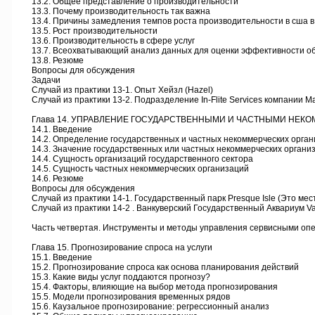
13.2. Общее представление о производительности
13.3. Почему производительность так важна
13.4. Причины замедления темпов роста производительности в сша 
13.5. Рост производительности
13.6. Производительность в сфере услуг
13.7. Всеохватывающий анализ данных для оценки эффективности о
13.8. Резюме
Вопросы для обсуждения
Задачи
Случай из практики 13-1. Опыт Хейзл (Hazel)
Случай из практики 13-2. Подразделение In-Flite Services компании Mar
Глава 14. УПРАВЛЕНИЕ ГОСУДАРСТВЕННЫМИ И ЧАСТНЫМИ НЕК
14.1. Введение
14.2. Определение государственных и частных некоммерческих орган
14.3. Значение государственных или частных некоммерческих органи
14.4. Сущность организаций государственного сектора
14.5. Сущность частных некоммерческих организаций
14.6. Резюме
Вопросы для обсуждения
Случай из практики 14-1. Государственный парк Presque Isle (Это мес
Случай из практики 14-2 . Ванкуверский Государственный Аквариум Van
Часть четвертая. Инструменты и методы управления сервисными оп
Глава 15. Прогнозирование спроса на услуги
15.1. Введение
15.2. Прогнозирование спроса как основа планирования действий
15.3. Какие виды услуг поддаются прогнозу?
15.4. Факторы, влияющие на выбор метода прогнозирования
15.5. Модели прогнозирования временных рядов
15.6. Каузальное прогнозирование: регрессионный анализ