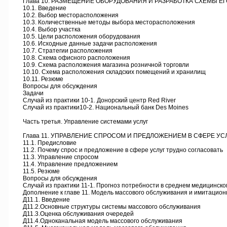
Глава 10. РАЗМЕЩЕНИЕ ОБОРУДОВАНИЯ И РАЗРАБОТКА СХЕМЫ Е
10.1. Введение
10.2. Выбор месторасположения
10.3. Количественные методы выбора месторасположения
10.4. Выбор участка
10.5. Цели расположения оборудования
10.6. Исходные данные задачи расположения
10.7. Стратегии расположения
10.8. Схема офисного расположения
10.9. Схема расположения магазина розничной торговли
10.10. Схема расположения складских помещений и хранилищ
10.11. Резюме
Вопросы для обсуждения
Задачи
Случай из практики 10-1. Донорский центр Red River
Случай из практики10-2. Национальный банк Des Moines
Часть третья. Управление системами услуг
Глава 11. УПРАВЛЕНИЕ СПРОСОМ И ПРЕДЛОЖЕНИЕМ В СФЕРЕ УС
11.1. Предисловие
11.2. Почему спрос и предложение в сфере услуг трудно согласовать
11.3. Управление спросом
11.4. Управление предложением
11.5. Резюме
Вопросы для обсуждения
Случай из практики 11-1. Прогноз потребности в среднем медицинско
Дополнение к главе 11. Модель массового обслуживания и имитацио
Д11.1. Введение
Д11.2.Основные структуры системы массового обслуживания
Д11.3.Оценка обслуживания очередей
Д11.4.Одноканальная модель массового обслуживания