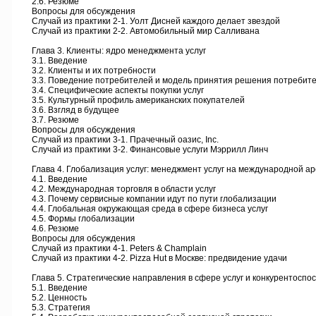
2.6. Резюме
Вопросы для обсуждения
Случай из практики 2-1. Уолт Дисней каждого делает звездой
Случай из практики 2-2. Автомобильный мир Салливана
Глава 3. Клиенты: ядро менеджмента услуг
3.1. Введение
3.2. Клиенты и их потребности
3.3. Поведение потребителей и модель принятия решения потребит
3.4. Специфические аспекты покупки услуг
3.5. Культурный профиль американских покупателей
3.6. Взгляд в будущее
3.7. Резюме
Вопросы для обсуждения
Случай из практики 3-1. Прачечный оазис, Inc.
Случай из практики 3-2. Финансовые услуги Мэррилл Линч
Глава 4. Глобализация услуг: менеджмент услуг на международной а
4.1. Введение
4.2. Международная торговля в области услуг
4.3. Почему сервисные компании идут по пути глобализации
4.4. Глобальная окружающая среда в сфере бизнеса услуг
4.5. Формы глобализации
4.6. Резюме
Вопросы для обсуждения
Случай из практики 4-1. Peters & Champlain
Случай из практики 4-2. Pizza Hut в Москве: предвидение удачи
Глава 5. Стратегические направления в сфере услуг и конкурентоспо
5.1. Введение
5.2. Ценность
5.3. Стратегия