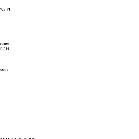
УСЛУГ
вания
lines
ами)