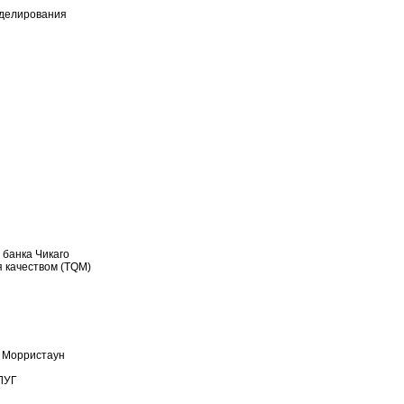
делирования
банка Чикаго
 качеством (TQM)
а Морристаун
ЛУГ