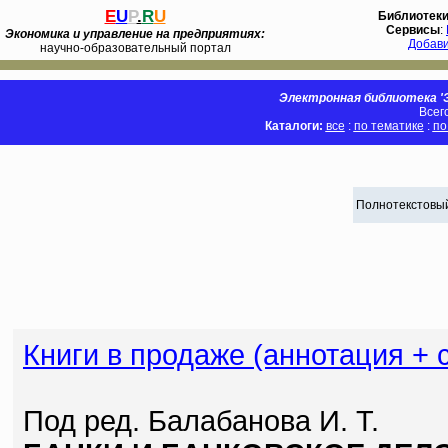
E
U
P
.
R
U
Библиотек
Сервисы
:
Экономика и управление на предприятиях:
Добав
научно-образовательный портал
Электронная библиотека 'Э
Всег
Каталоги:
все
:
по тематике
:
по
Полнотекстовый
Книги в продаже (аннотация + 
Под ред. Балабанова И. Т.