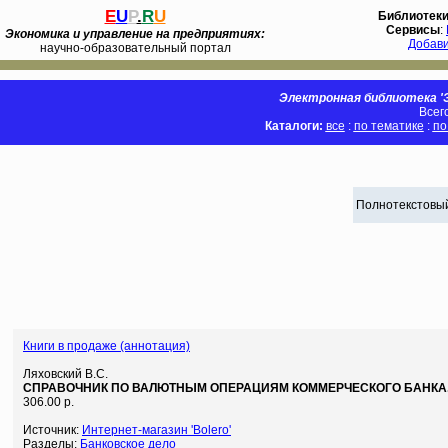
E
U
P
.
R
U
Библиотек
Сервисы
:
Экономика и управление на предприятиях:
Добав
научно-образовательный портал
Электронная библиотека 'Э
Всег
Каталоги:
все
:
по тематике
:
по
Полнотекстовый
Книги в продаже (аннотация)
Ляховский В.С.
СПРАВОЧНИК ПО ВАЛЮТНЫМ ОПЕРАЦИЯМ КОММЕРЧЕСКОГО БАНКА. 
306.00 р.
Источник:
Интернет-магазин 'Bolero'
Разделы:
Банковское дело