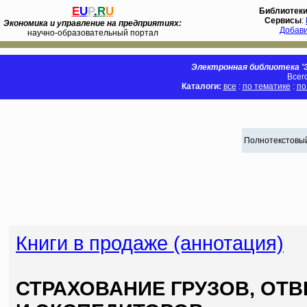
E
U
P
.
R
U
Библиотек
Сервисы
:
Экономика и управление на предприятиях:
Добав
научно-образовательный портал
Электронная библиотека 'Э
Всег
Каталоги:
все
:
по тематике
:
по
Полнотекстовый
Книги в продаже (аннотация)
СТРАХОВАНИЕ ГРУЗОВ, ОТ