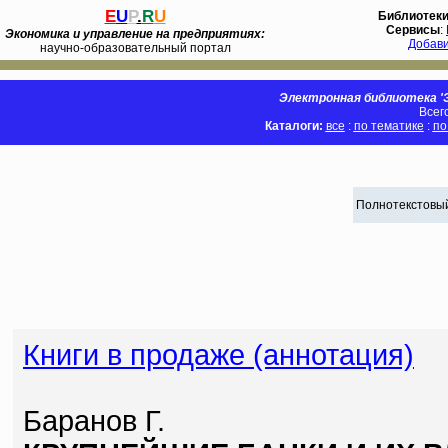
E
U
P
.
R
U
Библиотек
Сервисы
:
Экономика и управление на предприятиях:
Добав
научно-образовательный портал
Электронная библиотека 'Э
Всег
Каталоги:
все
:
по тематике
:
по
Полнотекстовый
Книги в продаже (аннотация)
Баранов Г.