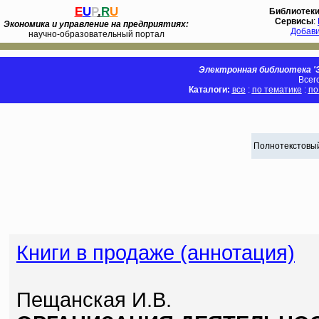
E
U
P
.
R
U
Библиотек
Сервисы
:
Экономика и управление на предприятиях:
Добав
научно-образовательный портал
Электронная библиотека 'Э
Всег
Каталоги:
все
:
по тематике
:
по
Полнотекстовый
Книги в продаже (аннотация)
Пещанская И.В.