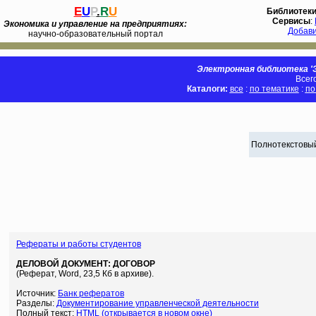
E
U
P
.
R
U
Библиотек
Сервисы
:
Экономика и управление на предприятиях:
Добав
научно-образовательный портал
Электронная библиотека 'Э
Всег
Каталоги:
все
:
по тематике
:
по
Полнотекстовый
Рефераты и работы студентов
ДЕЛОВОЙ ДОКУМЕНТ: ДОГОВОР
(Реферат, Word, 23,5 Кб в архиве).
Источник:
Банк рефератов
Разделы:
Документирование управленческой деятельности
Полный текст:
HTML (открывается в новом окне)