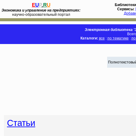
E
U
P
.
R
U
Библиотек
Сервисы
:
Экономика и управление на предприятиях:
Добав
научно-образовательный портал
Электронная библиотека 'Э
Всег
Каталоги:
все
:
по тематике
:
по
Полнотекстовый
Статьи