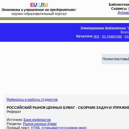
E
U
P
.
R
U
Библиотек
Сервисы
:
Экономика и управление на предприятиях:
Добав
научно-образовательный портал
Электронная библиотека 'Э
Всег
Каталоги:
все
:
по тематике
:
по
Полнотекстовый
Рефераты и работы студентов
РОССИЙСКИЙ РЫНОК ЦЕННЫХ БУМАГ - СБОРНИК ЗАДАЧ И УПРАЖНЕ
Реферат
Источник:
Банк рефератов
Разделы:
Рынок ценных бумаг
Полный текст:
HTML (открывается в новом окне)