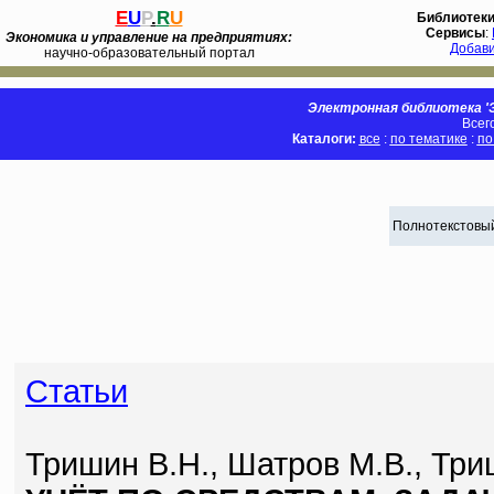
E
U
P
.
R
U
Библиотек
Сервисы
:
Экономика и управление на предприятиях:
Добав
научно-образовательный портал
Электронная библиотека 'Э
Всег
Каталоги:
все
:
по тематике
:
по
Полнотекстовый
Статьи
Тришин В.Н., Шатров М.В., Три