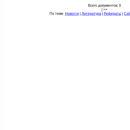
Всего документов: 0
| >>
По теме:
Новости
|
Литература
|
Рефераты
|
Са