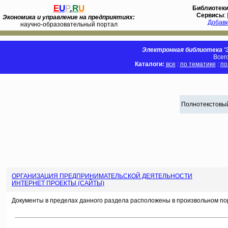
E
U
P
.
R
U
Библиотек
Сервисы
:
Экономика и управление на предприятиях:
Добав
научно-образовательный портал
Электронная библиотека 'Э
Всег
Каталоги:
все
:
по тематике
:
по
Полнотекстовый
ОРГАНИЗАЦИЯ ПРЕДПРИНИМАТЕЛЬСКОЙ ДЕЯТЕЛЬНОСТИ
ИНТЕРНЕТ ПРОЕКТЫ (САЙТЫ)
Документы в пределах данного раздела расположены в произвольном по