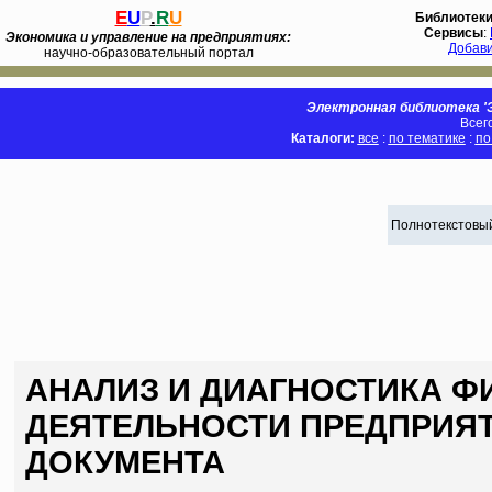
E
U
P
.
R
U
Библиотек
Сервисы
:
Экономика и управление на предприятиях:
Добав
научно-образовательный портал
Электронная библиотека 'Э
Всег
Каталоги:
все
:
по тематике
:
по
Полнотекстовый
АНАЛИЗ И ДИАГНОСТИКА 
ДЕЯТЕЛЬНОСТИ ПРЕДПРИЯТИ
ДОКУМЕНТА