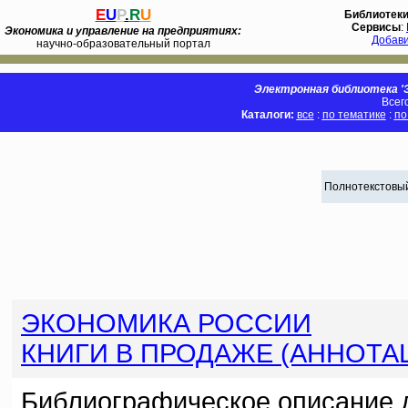
E
U
P
.
R
U
Библиотек
Сервисы
:
Экономика и управление на предприятиях:
Добав
научно-образовательный портал
Электронная библиотека 'Э
Всег
Каталоги:
все
:
по тематике
:
по
Полнотекстовый
ЭКОНОМИКА РОССИИ
КНИГИ В ПРОДАЖЕ (АННОТА
Библиографическое описание 